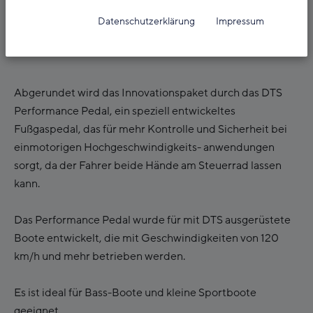
11. Februar 2026
Datenschutzerklärung
Impressum
DTS Performance Pedal
Abgerundet wird das Innovationspaket durch das DTS
Performance Pedal, ein speziell entwickeltes
Fußgaspedal, das für mehr Kontrolle und Sicherheit bei
einmotorigen Hochgeschwindigkeits- anwendungen
sorgt, da der Fahrer beide Hände am Steuerrad lassen
kann.
Das Performance Pedal wurde für mit DTS ausgerüstete
Boote entwickelt, die mit Geschwindigkeiten von 120
km/h und mehr betrieben werden.
Es ist ideal für Bass-Boote und kleine Sportboote
geeignet.