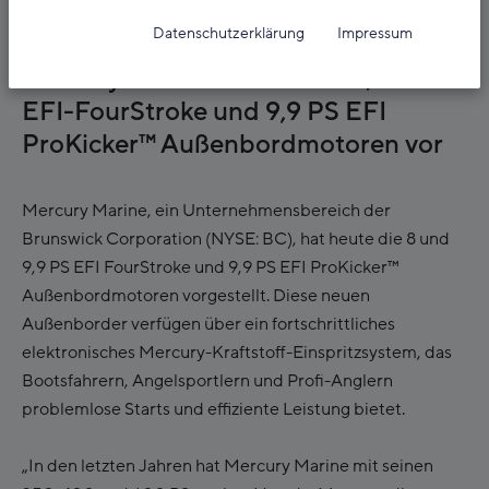
06. Juni 2024
Datenschutzerklärung
Impressum
Mercury Marine stellt 8 und 9,9 PS
EFI-FourStroke und 9,9 PS EFI
ProKicker™ Außenbordmotoren vor
Mercury Marine, ein Unternehmensbereich der
Brunswick Corporation (NYSE: BC), hat heute die 8 und
9,9 PS EFI FourStroke und 9,9 PS EFI ProKicker™
Außenbordmotoren vorgestellt. Diese neuen
Außenborder verfügen über ein fortschrittliches
elektronisches Mercury-Kraftstoff-Einspritzsystem, das
Bootsfahrern, Angelsportlern und Profi-Anglern
problemlose Starts und effiziente Leistung bietet.
„In den letzten Jahren hat Mercury Marine mit seinen