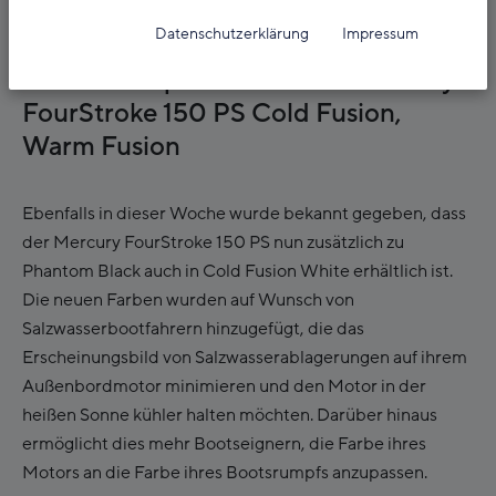
10. September 2024
Datenschutzerklärung
Impressum
Neue Farboptionen für den Mercury
FourStroke 150 PS Cold Fusion,
Warm Fusion
Ebenfalls in dieser Woche wurde bekannt gegeben, dass
der Mercury FourStroke 150 PS nun zusätzlich zu
Phantom Black auch in Cold Fusion White erhältlich ist.
Die neuen Farben wurden auf Wunsch von
Salzwasserbootfahrern hinzugefügt, die das
Erscheinungsbild von Salzwasserablagerungen auf ihrem
Außenbordmotor minimieren und den Motor in der
heißen Sonne kühler halten möchten. Darüber hinaus
ermöglicht dies mehr Bootseignern, die Farbe ihres
Motors an die Farbe ihres Bootsrumpfs anzupassen.