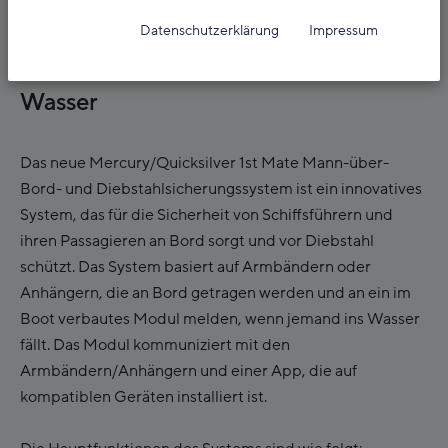
15. April 2021
Datenschutzerklärung
Impressum
1st Mate für mehr Sicherheit am
Wasser
Das neue Mercury/Quicksilver 1st Mate Mann-über-
Bord- und Diebstahlsicherungssystem ist ein innovatives
System, das für die Sicherheit von Schiffsführern und
ihren Passagieren an Bord sorgt und vor Diebstahl
schützt. Das System basiert auf Armbändern oder
Anhängern, die an Bord getragen werden und an ein im
Boot verbautes Modul melden, wenn jemand ins Wasser
fällt. Das Modul kommuniziert mit den
Armbändern/Anhängern und einer App, die auf
kompatiblen Geräten installiert ist.